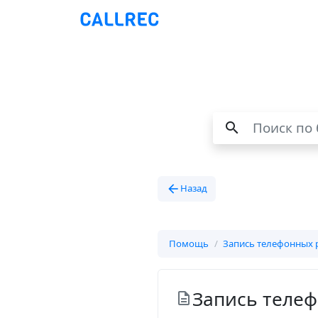
search
arrow_back
Назад
Помощь
Запись телефонных 
Запись телефо
description